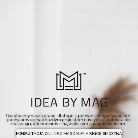
Skip
to
content
Uwielbiamy nasza pracę, dlatego z pełnym zaangażowaniem
pochylamy się nad każdym projektem naszych Klientów, a do
realizacji podchodzimy z największym zaangażowaniem.
KONSULTACJA ONLINE Z MAGDALENA BIGOS-SMOSZNA